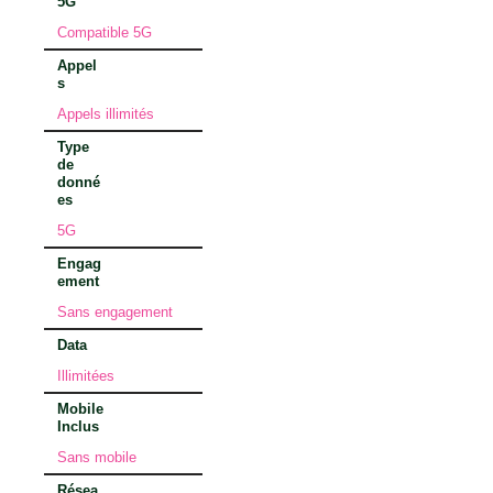
5G
Compatible 5G
Appel
s
Appels illimités
Type
de
donné
es
5G
Engag
ement
Sans engagement
Data
Illimitées
Mobile
Inclus
Sans mobile
Résea