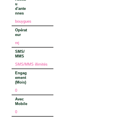
u
d'ante
nnes
bouygues
Opérat
eur
nrj
SMS/
MMS
SMS/MMS illimités
Engag
ement
(Mois)
0
Avec
Mobile
0