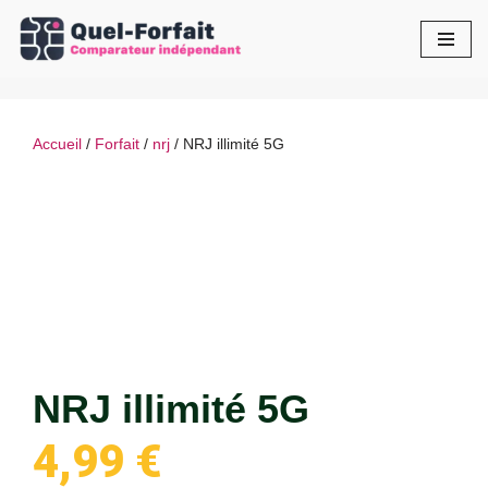
Aller
au
contenu
Accueil
/
Forfait
/
nrj
/ NRJ illimité 5G
NRJ illimité 5G
4,99
€