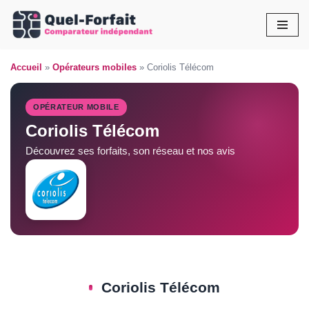
Aller
au
Accueil
»
Opérateurs mobiles
»
Coriolis Télécom
contenu
OPÉRATEUR MOBILE
Coriolis Télécom
Découvrez ses forfaits, son réseau et nos avis
Coriolis Télécom