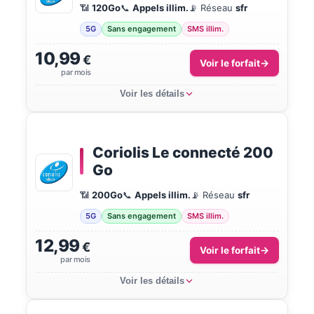
📶
120Go
📞
Appels illim.
📡 Réseau
sfr
5G
Sans engagement
SMS illim.
10,99
€
Voir le forfait
par mois
Voir les détails
Coriolis Le connecté 200
Go
📶
200Go
📞
Appels illim.
📡 Réseau
sfr
5G
Sans engagement
SMS illim.
12,99
€
Voir le forfait
par mois
Voir les détails