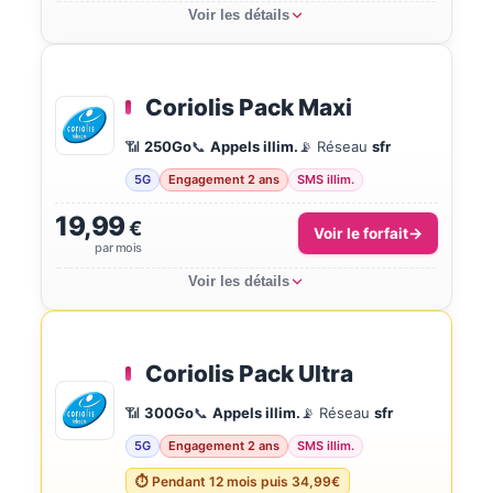
Voir les détails
Coriolis Pack Maxi
📶
250Go
📞
Appels illim.
📡 Réseau
sfr
5G
Engagement 2 ans
SMS illim.
19,99
€
Voir le forfait
par mois
Voir les détails
Coriolis Pack Ultra
📶
300Go
📞
Appels illim.
📡 Réseau
sfr
5G
Engagement 2 ans
SMS illim.
⏱ Pendant 12 mois puis 34,99€