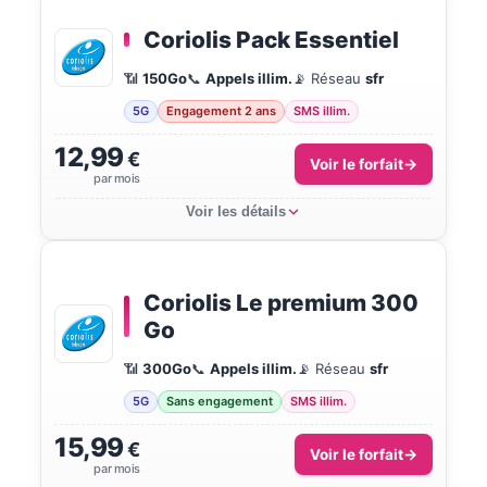
Coriolis Pack Essentiel
📶
150Go
📞
Appels illim.
📡 Réseau
sfr
5G
Engagement 2 ans
SMS illim.
12,99
€
Voir le forfait
par mois
Voir les détails
Coriolis Le premium 300
Go
📶
300Go
📞
Appels illim.
📡 Réseau
sfr
5G
Sans engagement
SMS illim.
15,99
€
Voir le forfait
par mois