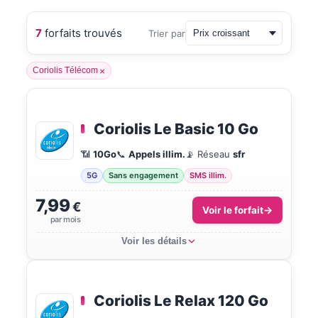
7
forfaits trouvés
Trier par
Coriolis Télécom
Coriolis Le Basic 10 Go
📶
10Go
📞
Appels illim.
📡 Réseau
sfr
5G
Sans engagement
SMS illim.
7,99
€
Voir le forfait
par mois
Voir les détails
Coriolis Le Relax 120 Go