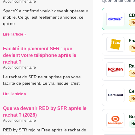
Quel-forfait com
Aucun commentaire
SpaceX a confirmé vouloir devenir opérateur
CD
mobile. Ce qui est réellement annoncé, ce
R
qui ne
Lire l'article »
Fn
R
Facilité de paiement SFR : que
devient votre téléphone après le
rachat ?
Ra
Aucun commentaire
R
Le rachat de SFR ne supprime pas votre
facilité de paiement. Le vrai risque, c’est
Cer
Lire l'article »
R
Que va devenir RED by SFR après le
rachat ? (2026)
Bo
Aucun commentaire
N
RED by SFR rejoint Free après le rachat de