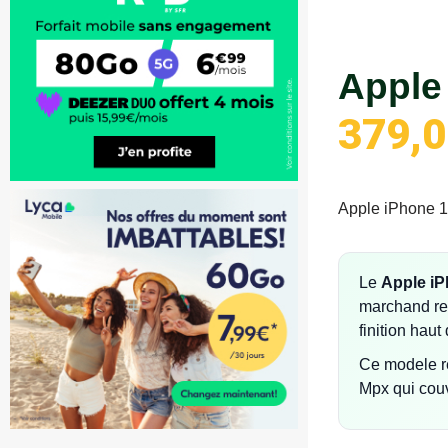
Apple
379,
Apple iPhone 14
Le
Apple iP
marchand ref
finition hau
Ce modele re
Mpx qui couv