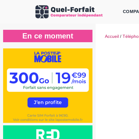
COMPA
Aller
au
contenu
En ce moment
Accueil
/
Télépho