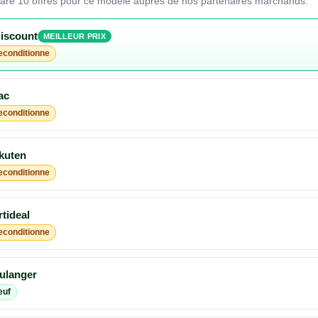
pare 10 offres pour ce modele aupres de nos partenaires marchands.
iscount
MEILLEUR PRIX
econditionne
ac
econditionne
kuten
econditionne
tideal
econditionne
ulanger
euf