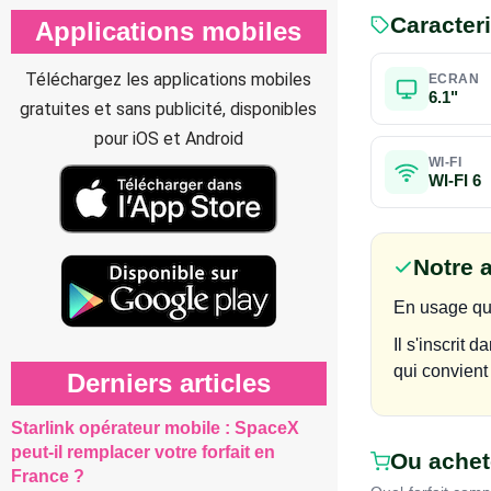
Caracter
Applications mobiles
Téléchargez les applications mobiles
ECRAN
6.1"
gratuites et sans publicité, disponibles
pour iOS et Android
WI-FI
WI-FI 6
Notre 
En usage quo
Il s'inscrit
qui convient
Derniers articles
Starlink opérateur mobile : SpaceX
peut-il remplacer votre forfait en
Ou achete
France ?