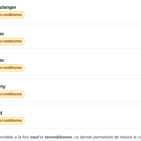
ulanger
econditionne
ac
econditionne
ac
econditionne
rty
econditionne
d
econditionne
modele a la fois
neuf
et
reconditionne
, ce dernier permettant de reduire le 