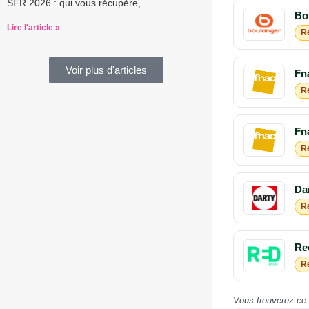
SFR 2026 : qui vous récupère,
Bo
Lire l'article »
R
Voir plus d'articles
Fn
R
Fn
R
Da
R
Re
R
Vous trouverez ce 