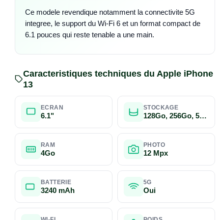
Ce modele revendique notamment la connectivite 5G
integree, le support du Wi-Fi 6 et un format compact de
6.1 pouces qui reste tenable a une main.
Caracteristiques techniques du Apple iPhone
13
ECRAN
STOCKAGE
6.1"
128Go, 256Go, 512Go
RAM
PHOTO
4Go
12 Mpx
BATTERIE
5G
3240 mAh
Oui
WI-FI
POIDS